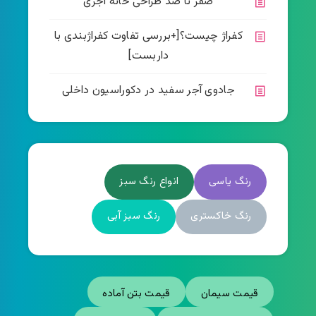
صفر تا صد طراحی خانه آجری
کفراژ چیست؟[+بررسی تفاوت کفراژبندی با
داربست]
جادوی آجر سفید در دکوراسیون داخلی
رنگ یاسی
انواع رنگ سبز
رنگ خاکستری
رنگ سبز آبی
قیمت سیمان
قیمت بتن آماده