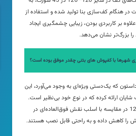
120*120 و سایز 60 طولی است. سنگ‌­های کف در سایز 120* 120 در 45 سورت، به
در هنگام کف­‌سازی بنا تولید شده و استفاده از
علاوه بر کاربردی بودن، زیبایی چشم­گیری ایجاد
ا بزرگ­‌تر نشان می‌­دهد.
زی شهرها با کفپوش های بتنی چقدر موفق بوده است؟
ستون که یک‌دستی ویژه‌ای به وجود می­‌آورد، این
گ کف شایان ارائه کرده که در نوع خود بی‌نظیر است.
سنگ‌­های راداستون در سایز 120*120 در مقایسه با اسلب نقش فوق‌­العاده‌­ای در
رش را کاهش داده­ و به راحتی قابل نصب هستند.