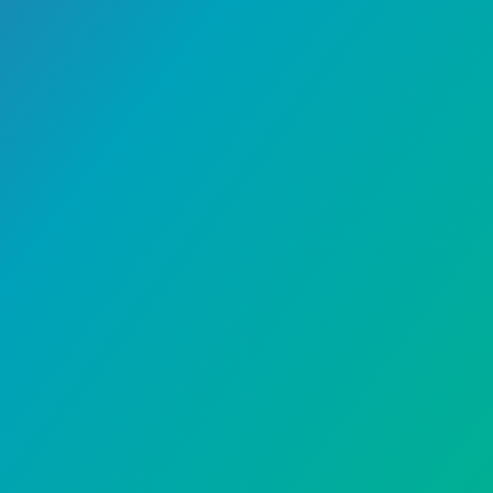
 [حصیری،فلزی،چوبی
ته می شوند، معمولا در حیاط
وران…
صفحه 1 از 1